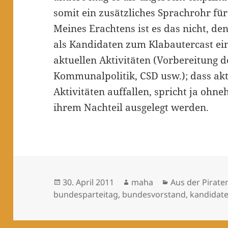
somit ein zusätzliches Sprachrohr f
Meines Erachtens ist es das nicht, den
als Kandidaten zum Klabautercast ei
aktuellen Aktivitäten (Vorbereitung 
Kommunalpolitik, CSD usw.); dass ak
Aktivitäten auffallen, spricht ja ohneh
ihrem Nachteil ausgelegt werden.
Veröffentlicht
Autor
Kategorien
30. April 2011
maha
Aus der Pirate
am
bundesparteitag
,
bundesvorstand
,
kandidat