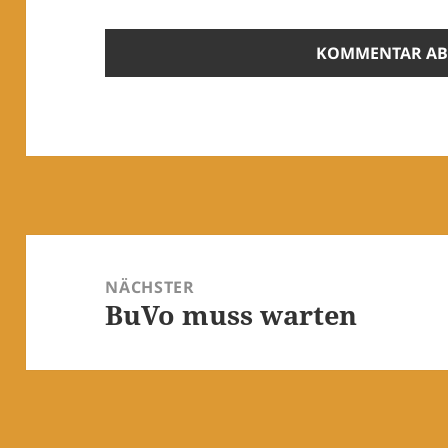
Beitragsnavigation
NÄCHSTER
BuVo muss warten
Nächster
Beitrag: