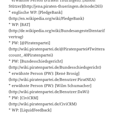
Stützer](http://jena.piraten-thueringen.de/node/265)
* englische WP: [PledgeBank]
(http://en.wikipedia.org/wiki/PledgeBank)
* WP: [BAT]
(http://de.wikipedia.org/wiki/Bundesangestelltentarif
vertrag)
* PW: [@Piratenpartei]
(http://wiki.piratenpartei.de/@Piratenpartei#Twittera
ccount_.40Piratenpartei)
* PW: [Bundesschiedsgericht]
(http://wiki.piratenpartei.de/Bundesschiedsgericht)
* erwähnte Person (PW): [René Brosig]
(http://wiki.piratenpartei.de/Benutzer:PiratNEA)
* erwähnte Person (PW): [Wilm Schumacher]
(http://wiki.piratenpartei.de/Benutzer:DaWi)
* PW: [CiviCRM]
(http://wiki.piratenpartei.de/CiviCRM)
* WP: [LiquidFeedback]