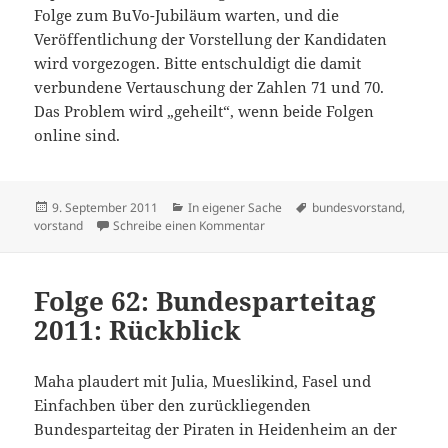
Folge zum BuVo-Jubiläum warten, und die
Veröffentlichung der Vorstellung der Kandidaten
wird vorgezogen. Bitte entschuldigt die damit
verbundene Vertauschung der Zahlen 71 und 70.
Das Problem wird „geheilt“, wenn beide Folgen
online sind.
Veröffentlicht
Kategorien
Schlagwörter
9. September 2011
In eigener Sache
bundesvorstand
,
am
zu BuVo muss warten
vorstand
Schreibe einen Kommentar
Folge 62: Bundesparteitag
2011: Rückblick
Maha plaudert mit Julia, Mueslikind, Fasel und
Einfachben über den zurückliegenden
Bundesparteitag der Piraten in Heidenheim an der