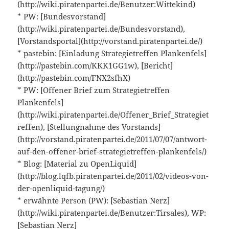
(http://wiki.piratenpartei.de/Benutzer:Wittekind)
* PW: [Bundesvorstand]
(http://wiki.piratenpartei.de/Bundesvorstand),
[Vorstandsportal](http://vorstand.piratenpartei.de/)
* pastebin: [Einladung Strategietreffen Plankenfels]
(http://pastebin.com/KKK1GG1w), [Bericht]
(http://pastebin.com/FNX2sfhX)
* PW: [Offener Brief zum Strategietreffen
Plankenfels]
(http://wiki.piratenpartei.de/Offener_Brief_Strategiet
reffen), [Stellungnahme des Vorstands]
(http://vorstand.piratenpartei.de/2011/07/07/antwort-
auf-den-offener-brief-strategietreffen-plankenfels/)
* Blog: [Material zu OpenLiquid]
(http://blog.lqfb.piratenpartei.de/2011/02/videos-von-
der-openliquid-tagung/)
* erwähnte Person (PW): [Sebastian Nerz]
(http://wiki.piratenpartei.de/Benutzer:Tirsales), WP:
[Sebastian Nerz]