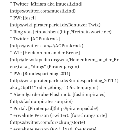
* Twitter: Miriam aka [mueslikind]
(https://twitter.com/mueslikind)
* PW: [fasel]
(http://wiki.piratenpartei.de/Benutzer:Twix)
* Blog von [einfachben](http://freiheitsworte.de/)
* Twitter: [AGPunkrock]
(https://twitter.com/#!/AGPunkrock)
* WP: [Heidenheim an der Brenz]
(http://de.wikipedia.org/wiki/Heidenheim_an_der_Br
enz) aka „#dings“ (Piratenjargon)
* PW: [Bundesparteitag 2011]
(http://wiki.piratenpartei.de/Bundesparteitag_2011.1)
aka „#bpt11“ oder „#bings“ (Piratenjargon)
* Abendgarderobe-Flashmob: [fashionpirates]
(http://fashionpirates.soup.io/)
* Portal: [Piratenpad](http://piratenpad.de/)
* erwähnte Person (Twitter): [forschungstorte]
(https://twitter.com/forschungstorte)
* erwähnte Person (PW): [Nati, the Pirate]