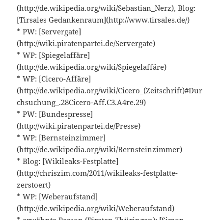
(http://de.wikipedia.org/wiki/Sebastian_Nerz), Blog:
[Tirsales Gedankenraum](http://www.tirsales.de/)
* PW: [Servergate]
(http://wiki.piratenpartei.de/Servergate)
* WP: [Spiegelaffäre]
(http://de.wikipedia.org/wiki/Spiegelaffäre)
* WP: [Cicero-Affäre]
(http://de.wikipedia.org/wiki/Cicero_(Zeitschrift)#Dur
chsuchung_.28Cicero-Aff.C3.A4re.29)
* PW: [Bundespresse]
(http://wiki.piratenpartei.de/Presse)
* WP: [Bernsteinzimmer]
(http://de.wikipedia.org/wiki/Bernsteinzimmer)
* Blog: [Wikileaks-Festplatte]
(http://chriszim.com/2011/wikileaks-festplatte-
zerstoert)
* WP: [Weberaufstand]
(http://de.wikipedia.org/wiki/Weberaufstand)
* erwähnte Person (Piraten Thüringen): [Simon