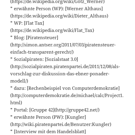
(https://de.wikipedia.org/wiki/Götz_Werner)
* erwähnte Person (WP): [Werner Althaus]
(https://de.wikipedia.org/wiki/Dieter_Althaus)
* WP: [Flat Tax]
(https://de.wikipedia.org/wiki/Flat_Tax)
* Blog: [Piratensteuer]
(http://simon.antser.org/2011/07/03/piratensteuer-
einfach-transparent-gerecht/)
* Sozialpiraten: [Sozialstaat 3.0]
(http://sozialpiraten.piratenpartei.de/2011/12/08/als-
vorschlag-zur-diskussion-das-ebner-ponader-
modell/)
* dazu: [Rechenbeispiel von Computerdemokratie]
(http://computerdemokratie.de/michael/calc/Project1.
html)
* Portal: [Gruppe 42](http://gruppe42.net/)
* erwähnte Person (PW): [Kungler]
(http://wiki.piratenpartei.de/Benutzer:Kungler)
* [Interview mit dem Handelsblatt]