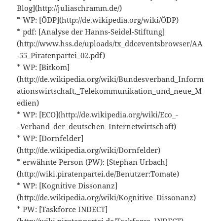
Blog](http://juliaschramm.de/)
* WP: [ÖDP](http://de.wikipedia.org/wiki/ÖDP)
* pdf: [Analyse der Hanns-Seidel-Stiftung]
(http://www.hss.de/uploads/tx_ddceventsbrowser/AA
-55_Piratenpartei_02.pdf)
* WP: [Bitkom]
(http://de.wikipedia.org/wiki/Bundesverband_Inform
ationswirtschaft,_Telekommunikation_und_neue_M
edien)
* WP: [ECO](http://de.wikipedia.org/wiki/Eco_-
_Verband_der_deutschen_Internetwirtschaft)
* WP: [Dornfelder]
(http://de.wikipedia.org/wiki/Dornfelder)
* erwähnte Person (PW): [Stephan Urbach]
(http://wiki.piratenpartei.de/Benutzer:Tomate)
* WP: [Kognitive Dissonanz]
(http://de.wikipedia.org/wiki/Kognitive_Dissonanz)
* PW: [Taskforce INDECT]
(http://wiki.piratenpartei.de/Taskforce_INDECT)