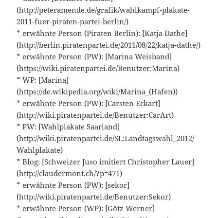
(http://peteramende.de/grafik/wahlkampf-plakate-
2011-fuer-piraten-partei-berlin/)
* erwähnte Person (Piraten Berlin): [Katja Dathe]
(http://berlin.piratenpartei.de/2011/08/22/katja-dathe/)
* erwähnte Person (PW): [Marina Weisband]
(https://wiki.piratenpartei.de/Benutzer:Marina)
* WP: [Marina]
(https://de.wikipedia.org/wiki/Marina_(Hafen))
* erwähnte Person (PW): [Carsten Eckart]
(http://wiki.piratenpartei.de/Benutzer:CarArt)
* PW: [Wahlplakate Saarland]
(http://wiki.piratenpartei.de/SL:Landtagswahl_2012/
Wahlplakate)
* Blog: [Schweizer Juso imitiert Christopher Lauer]
(http://claudermont.ch/?p=471)
* erwähnte Person (PW): [sekor]
(http://wiki.piratenpartei.de/Benutzer:Sekor)
* erwähnte Person (WP): [Götz Werner]