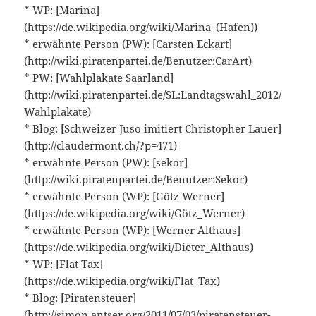
* WP: [Marina]
(https://de.wikipedia.org/wiki/Marina_(Hafen))
* erwähnte Person (PW): [Carsten Eckart]
(http://wiki.piratenpartei.de/Benutzer:CarArt)
* PW: [Wahlplakate Saarland]
(http://wiki.piratenpartei.de/SL:Landtagswahl_2012/
Wahlplakate)
* Blog: [Schweizer Juso imitiert Christopher Lauer]
(http://claudermont.ch/?p=471)
* erwähnte Person (PW): [sekor]
(http://wiki.piratenpartei.de/Benutzer:Sekor)
* erwähnte Person (WP): [Götz Werner]
(https://de.wikipedia.org/wiki/Götz_Werner)
* erwähnte Person (WP): [Werner Althaus]
(https://de.wikipedia.org/wiki/Dieter_Althaus)
* WP: [Flat Tax]
(https://de.wikipedia.org/wiki/Flat_Tax)
* Blog: [Piratensteuer]
(http://simon.antser.org/2011/07/03/piratensteuer-