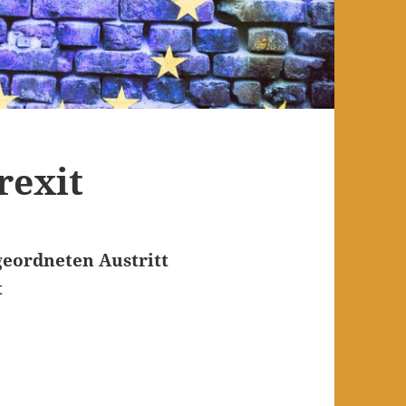
rexit
geordneten Austritt
t