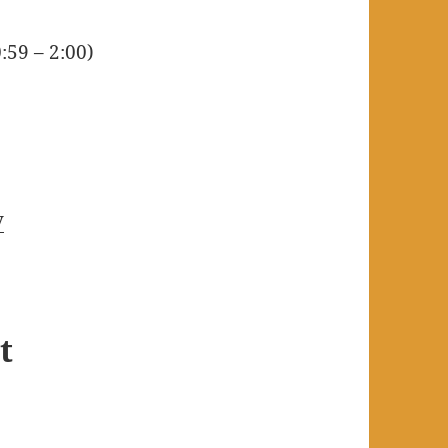
:59­ – 2:00)
y
t