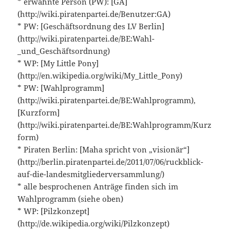
* erwähnte Person (PW): [GA]
(http://wiki.piratenpartei.de/Benutzer:GA)
* PW: [Geschäftsordnung des LV Berlin]
(http://wiki.piratenpartei.de/BE:Wahl-
_und_Geschäftsordnung)
* WP: [My Little Pony]
(http://en.wikipedia.org/wiki/My_Little_Pony)
* PW: [Wahlprogramm]
(http://wiki.piratenpartei.de/BE:Wahlprogramm),
[Kurzform]
(http://wiki.piratenpartei.de/BE:Wahlprogramm/Kurz
form)
* Piraten Berlin: [Maha spricht von „visionär“]
(http://berlin.piratenpartei.de/2011/07/06/ruckblick-
auf-die-landesmitgliederversammlung/)
* alle besprochenen Anträge finden sich im
Wahlprogramm (siehe oben)
* WP: [Pilzkonzept]
(http://de.wikipedia.org/wiki/Pilzkonzept)