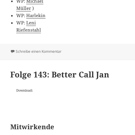
WP:
Michael
Müller
)
WP:
Harlekin
WP:
Leni
Riefenstahl
zu Folge 144: Bruno Kramm
Schreibe einen Kommentar
Folge 143: Better Call Jan
Download:
Mitwirkende