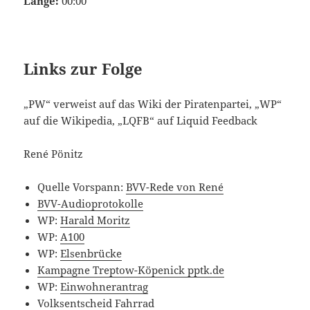
Länge:
00:00
Links zur Folge
„PW“ verweist auf das Wiki der Piratenpartei, „WP“
auf die Wikipedia, „LQFB“ auf Liquid Feedback
René Pönitz
Quelle Vorspann:
BVV-Rede von René
BVV-Audioprotokolle
WP:
Harald Moritz
WP:
A100
WP:
Elsenbrücke
Kampagne Treptow-Köpenick pptk.de
WP:
Einwohnerantrag
Volksentscheid Fahrrad