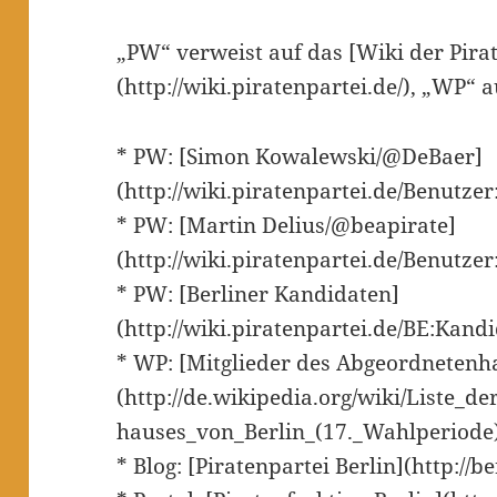
„PW“ verweist auf das [Wiki der Pira
(http://wiki.piratenpartei.de/), „WP“ 
* PW: [Simon Kowalewski/@DeBaer]
(http://wiki.piratenpartei.de/Benutze
* PW: [Martin Delius/@beapirate]
(http://wiki.piratenpartei.de/Benutze
* PW: [Berliner Kandidaten]
(http://wiki.piratenpartei.de/BE:Kand
* WP: [Mitglieder des Abgeordnetenh
(http://de.wikipedia.org/wiki/Liste_
hauses_von_Berlin_(17._Wahlperiode
* Blog: [Piratenpartei Berlin](http://b