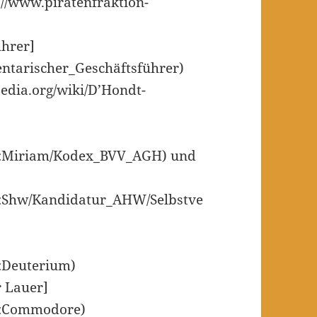
p://www.piratenfraktion-
ührer]
mentarischer_Geschäftsführer)
pedia.org/wiki/D’Hondt-
zer:Miriam/Kodex_BVV_AGH) und
zer:Shw/Kandidatur_AHW/Selbstve
r:Deuterium)
r Lauer]
er:Commodore)