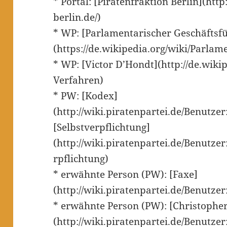
* Portal: [Piratenfraktion Berlin](htt
berlin.de/)
* WP: [Parlamentarischer Geschäftsf
(https://de.wikipedia.org/wiki/Parla
* WP: [Victor D’Hondt](http://de.wiki
Verfahren)
* PW: [Kodex]
(http://wiki.piratenpartei.de/Benut
[Selbstverpflichtung]
(http://wiki.piratenpartei.de/Benut
rpflichtung)
* erwähnte Person (PW): [Faxe]
(http://wiki.piratenpartei.de/Benutze
* erwähnte Person (PW): [Christophe
(http://wiki.piratenpartei.de/Benutz