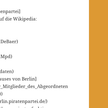
tenpartei]
auf die Wikipedia:
r:DeBaer)
r:Mpd)
idaten)
auses von Berlin]
der_Mitglieder_des_Abgeordneten
))
erlin.piratenpartei.de/)