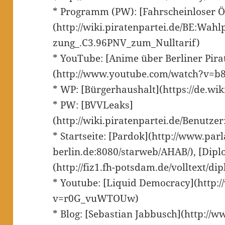
* Programm (PW): [Fahrscheinloser 
(http://wiki.piratenpartei.de/BE:Wa
zung_.C3.96PNV_zum_Nulltarif)
* YouTube: [Anime über Berliner Pira
(http://www.youtube.com/watch?v=b
* WP: [Bürgerhaushalt](https://de.wi
* PW: [BVVLeaks]
(http://wiki.piratenpartei.de/Benutze
* Startseite: [Pardok](http://www.par
berlin.de:8080/starweb/AHAB/), [Dip
(http://fiz1.fh-potsdam.de/volltext/d
* Youtube: [Liquid Democracy](http
v=r0G_vuWTOUw)
* Blog: [Sebastian Jabbusch](http://