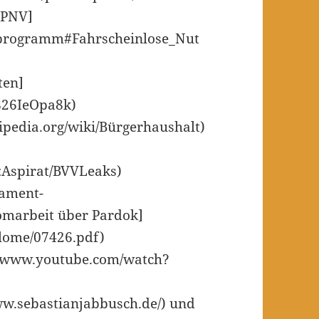
ÖPNV]
hlprogramm#Fahrscheinlose_Nut
ten]
826IeOpa8k)
kipedia.org/wiki/Bürgerhaushalt)
r:Aspirat/BVVLeaks)
lament-
lomarbeit über Pardok]
iplome/07426.pdf)
://www.youtube.com/watch?
www.sebastianjabbusch.de/) und