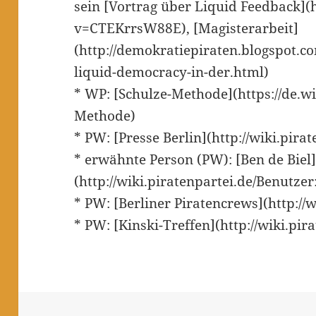
sein [Vortrag über Liquid Feedback]
v=CTEKrrsW88E), [Magisterarbeit]
(http://demokratiepiraten.blogspot.c
liquid-democracy-in-der.html)
* WP: [Schulze-Methode](https://de.wi
Methode)
* PW: [Presse Berlin](http://wiki.pira
* erwähnte Person (PW): [Ben de Biel
(http://wiki.piratenpartei.de/Benutze
* PW: [Berliner Piratencrews](http://
* PW: [Kinski-Treffen](http://wiki.pi