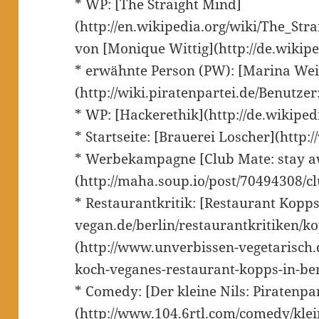
* WP: [The Straight Mind]
(http://en.wikipedia.org/wiki/The_St
von [Monique Wittig](http://de.wikip
* erwähnte Person (PW): [Marina We
(http://wiki.piratenpartei.de/Benutze
* WP: [Hackerethik](http://de.wikiped
* Startseite: [Brauerei Loscher](http:
* Werbekampagne [Club Mate: stay 
(http://maha.soup.io/post/70494308/c
* Restaurantkritik: [Restaurant Kopps
vegan.de/berlin/restaurantkritiken/kop
(http://www.unverbissen-vegetarisch.
koch-veganes-restaurant-kopps-in-ber
* Comedy: [Der kleine Nils: Piratenpar
(http://www.104.6rtl.com/comedy/klein