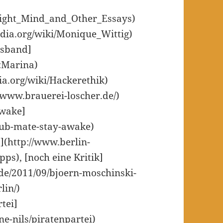
raight_Mind_and_Other_Essays)
edia.org/wiki/Monique_Wittig)
isband]
r:Marina)
ia.org/wiki/Hackerethik)
//www.brauerei-loscher.de/)
awake]
lub-mate-stay-awake)
](http://www.berlin-
ps), [noch eine Kritik]
de/2011/09/bjoern-moschinski-
lin/)
tei]
e-nils/piratenpartei)