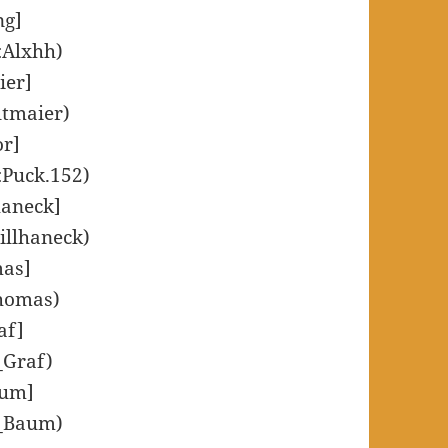
ng]
r:Alxhh)
ier]
ltmaier)
or]
r:Puck.152)
haneck]
hillhaneck)
mas]
Thomas)
af]
_Graf)
aum]
s_Baum)