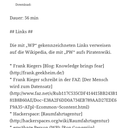
Download:
Dauer: 56 min
## Links ##
Die mit „WP“ gekennzeichneten Links verweisen
auf die Wikipedia, die mit „PW“ aufs Piratenwiki.
* Frank Riegers [Blog: Knowledge brings fear]
(http://frank.geekheim.de/)
* Frank Rieger schreibt in der FAZ: [Der Mensch
wird zum Datensatz]
(http://www.faz.net/s/Rub117C535CDF414415BB243B1
81B8B60AE/Doc~E38A2F6DD0A734EB789AAD27EDE6
F9A35~ATpl~Ecommon~Scontent.html)
* Hackerspace: [Raumfahrtagentur]
(http://hackerspaces.org/wiki/Raumfahrtagentur)
* erwähnte Person (WP): [Rop Gonggrijp]