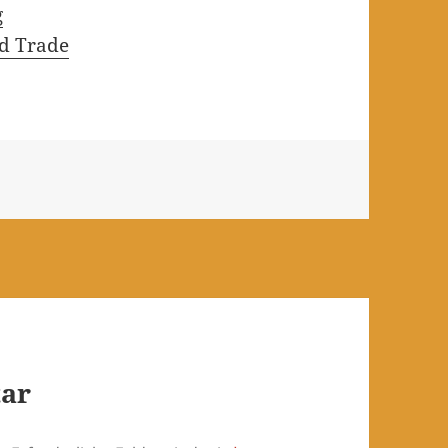
g
d Trade
tar