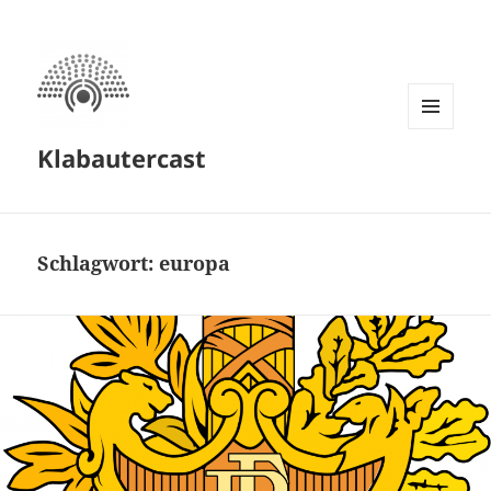
MENÜ
Klabautercast
UND
WIDGETS
Schlagwort:
europa