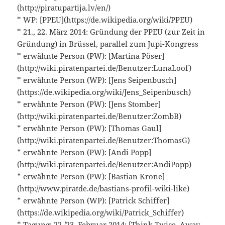
(http://piratupartija.lv/en/)
* WP: [PPEU](https://de.wikipedia.org/wiki/PPEU)
* 21., 22. März 2014: Gründung der PPEU (zur Zeit in
Gründung) in Brüssel, parallel zum Jupi-Kongress
* erwähnte Person (PW): [Martina Pöser]
(http://wiki.piratenpartei.de/Benutzer:LunaLoof)
* erwähnte Person (WP): [Jens Seipenbusch]
(https://de.wikipedia.org/wiki/Jens_Seipenbusch)
* erwähnte Person (PW): [Jens Stomber]
(http://wiki.piratenpartei.de/Benutzer:ZombB)
* erwähnte Person (PW): [Thomas Gaul]
(http://wiki.piratenpartei.de/Benutzer:ThomasG)
* erwähnte Person (PW): [Andi Popp]
(http://wiki.piratenpartei.de/Benutzer:AndiPopp)
* erwähnte Person (PW): [Bastian Krone]
(http://www.piratde.de/bastians-profil-wiki-like)
* erwähnte Person (WP): [Patrick Schiffer]
(https://de.wikipedia.org/wiki/Patrick_Schiffer)
* Tagung: 22./23. Februar 2014: [Think Twice, Away