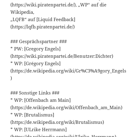
(https://wiki.piratenpartei.de/), „WP“ auf die
Wikipedia,
„LQFB“ auf [Liquid Feedback]
(https://lqfb.piratenpartei.de/)
### Gesprächspartner ###
* PW: [Gregory Engels]
(https://wiki.piratenpartei.de/Benutzer:Dichter)
* WP: [Grégory Engels]
(https://de.wikipedia.org/wiki/Gr%C3%A9gory_Engels
)
### Sonstige Links ###
* WP: [Offenbach am Main]
(https://de.wikipedia.org/wiki/Offenbach_am_Main)
* WP: [Brutalismus]
(https://de.wikipedia.org/wiki/Brutalismus)
* WP: [ULrike Herrmann]
(https://de.wikipedia.org/wiki/Ulrike_Herrmann)