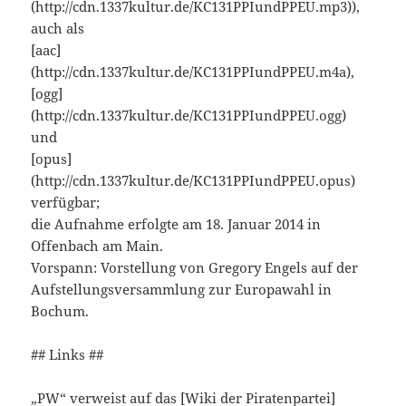
(http://cdn.1337kultur.de/KC131PPIundPPEU.mp3)),
auch als
[aac]
(http://cdn.1337kultur.de/KC131PPIundPPEU.m4a),
[ogg]
(http://cdn.1337kultur.de/KC131PPIundPPEU.ogg)
und
[opus]
(http://cdn.1337kultur.de/KC131PPIundPPEU.opus)
verfügbar;
die Aufnahme erfolgte am 18. Januar 2014 in
Offenbach am Main.
Vorspann: Vorstellung von Gregory Engels auf der
Aufstellungsversammlung zur Europawahl in
Bochum.
## Links ##
„PW“ verweist auf das [Wiki der Piratenpartei]