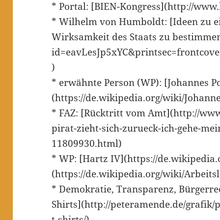
* Portal: [BIEN-Kongress](http://www.
* Wilhelm von Humboldt: [Ideen zu e
Wirksamkeit des Staats zu bestimmen]
id=eavLesJp5xYC&printsec=frontcov
)
* erwähnte Person (WP): [Johannes P
(https://de.wikipedia.org/wiki/Johan
* FAZ: [Rücktritt vom Amt](http://www.
pirat-zieht-sich-zurueck-ich-gehe-mei
11809930.html)
* WP: [Hartz IV](https://de.wikipedia.
(https://de.wikipedia.org/wiki/Arbeits
* Demokratie, Transparenz, Bürgerrec
Shirts](http://peteramende.de/grafik/
t-shirts/)