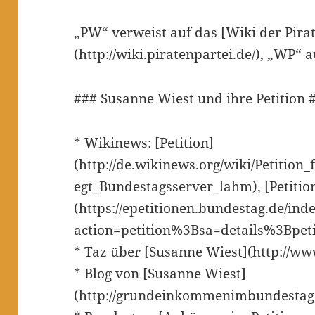
„PW“ verweist auf das [Wiki der Pira
(http://wiki.piratenpartei.de/), „WP“ 
### Susanne Wiest und ihre Petition 
* Wikinews: [Petition]
(http://de.wikinews.org/wiki/Petit
egt_Bundestagsserver_lahm), [Petitio
(https://epetitionen.bundestag.de/ind
action=petition%3Bsa=details%3Bpet
* Taz über [Susanne Wiest](http://ww
* Blog von [Susanne Wiest]
(http://grundeinkommenimbundestag.