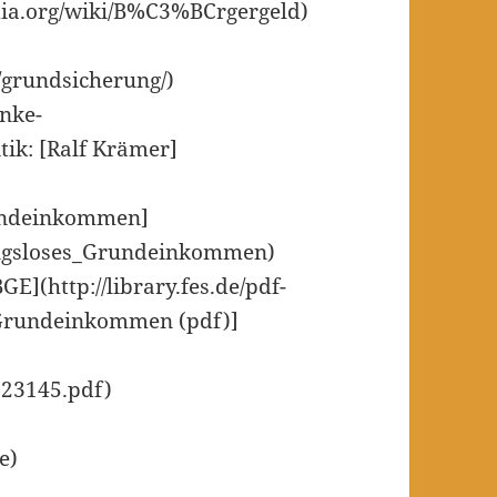
edia.org/wiki/B%C3%BCrgergeld)
/grundsicherung/)
inke-
ik: [Ralf Krämer]
rundeinkommen]
gungsloses_Grundeinkommen)
GE](http://library.fes.de/pdf-
s Grundeinkommen (pdf)]
123145.pdf)
e)