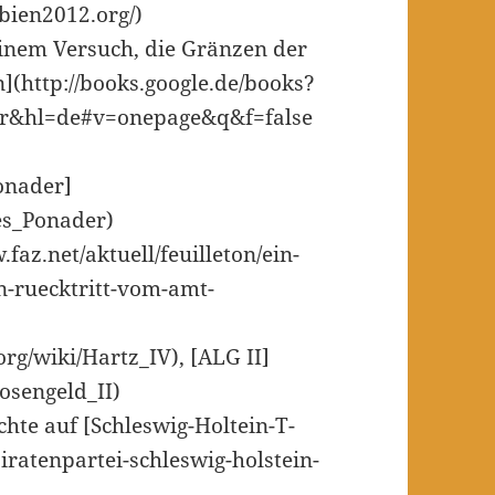
bien2012.org/)
inem Versuch, die Gränzen der
(http://books.google.de/books?
er&hl=de#v=onepage&q&f=false
onader]
nes_Ponader)
faz.net/aktuell/feuilleton/ein-
n-ruecktritt-vom-amt-
org/wiki/Hartz_IV), [ALG II]
losengeld_II)
hte auf [Schleswig-Holtein-T-
piratenpartei-schleswig-holstein-