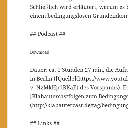
Schließlich wird erläutert, warum es 
einem bedingungslosen Grundeinkom
## Podcast ##
Download:
Dauer: ca. 1 Stunden 27 min, die Auf
in Berlin ([Quelle](https://www.yout
v=NzMkHpdRKaE) des Vorspanns). Es 
[Klabautercastfolgen zum Bedingun
(http://klabautercast.de/tag/bedingu
## Links ##