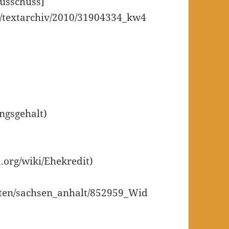
ausschuss]
/textarchiv/2010/31904334_kw4
]
ungsgehalt)
a.org/wiki/Ehekredit)
hten/sachsen_anhalt/852959_Wid