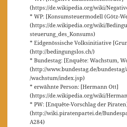
(https://de.wikipedia.org/wiki/Nega
* WP: [Konsumsteuermodell (Götz-We
(https://de.wikipedia.org/wiki/Bed
steuerung_des_Konsums)
* Eidgenössische Volksinitiative [G
(http://bedingungslos.ch/)
* Bundestag: [Enquête: Wachstum, Wo
(http://www.bundestag.de/bundestag
/wachstum/index.jsp)
* erwähnte Person: [Hermann Ott]
(https://de.wikipedia.org/wiki/Herma
* PW: [Enquête-Vorschlag der Piraten
(http://wiki.piratenpartei.de/Bundesp
A284)