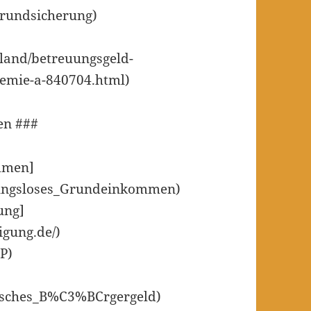
rgrundsicherung)
hland/betreuungsgeld-
aemie-a-840704.html)
en ###
mmen]
ngungsloses_Grundeinkommen)
gung]
igung.de/)
P)
arisches_B%C3%BCrgergeld)