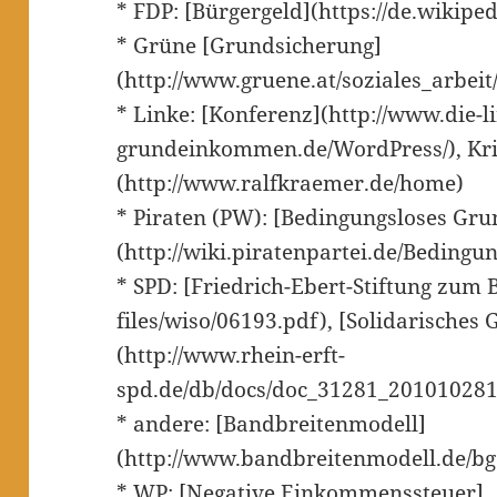
* FDP: [Bürgergeld](https://de.wikip
* Grüne [Grundsicherung]
(http://www.gruene.at/soziales_arbeit
* Linke: [Konferenz](http://www.die-l
grundeinkommen.de/WordPress/), Krit
(http://www.ralfkraemer.de/home)
* Piraten (PW): [Bedingungsloses G
(http://wiki.piratenpartei.de/Bedin
* SPD: [Friedrich-Ebert-Stiftung zum B
files/wiso/06193.pdf), [Solidarische
(http://www.rhein-erft-
spd.de/db/docs/doc_31281_20101028
* andere: [Bandbreitenmodell]
(http://www.bandbreitenmodell.de/bg
* WP: [Negative Einkommenssteuer]