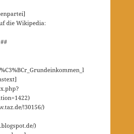
tenpartei]
auf die Wikipedia:
###
ion_f%C3%BCr_Grundeinkommen_l
nstext]
ex.php?
ition=1422)
w.taz.de/!30156/)
blogspot.de/)