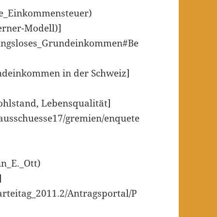
tive_Einkommensteuer)
rner-Modell)]
ingungsloses_Grundeinkommen#Be
rundeinkommen in der Schweiz]
hlstand, Lebensqualität]
/ausschuesse17/gremien/enquete
nn_E._Ott)
]
arteitag_2011.2/Antragsportal/P