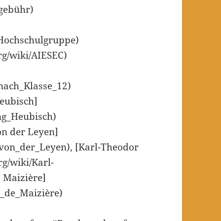
ngebühr)
_Hochschulgruppe)
rg/wiki/AIESEC)
_nach_Klasse_12)
eubisch]
ang_Heubisch)
on der Leyen]
a_von_der_Leyen), [Karl-Theodor
rg/wiki/Karl-
 Maizière]
s_de_Maizière)