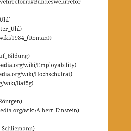
deswehrreform#Bundeswehrrefor
Uhl]
eter_Uhl)
g/wiki/1984_(Roman))
auf_Bildung)
pedia.org/wiki/Employability)
edia.org/wiki/Hochschulrat)
g/wiki/Bafög)
_Röntgen)
pedia.org/wiki/Albert_Einstein)
h_Schliemann)