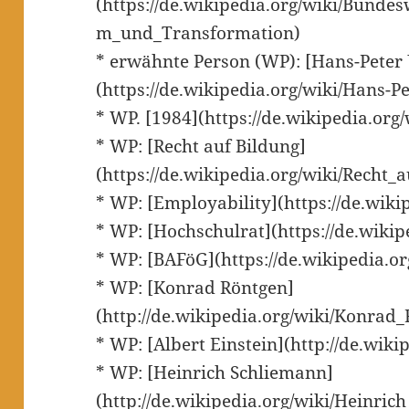
(https://de.wikipedia.org/wiki/Bun
m_und_Transformation)
* erwähnte Person (WP): [Hans-Peter 
(https://de.wikipedia.org/wiki/Hans-P
* WP. [1984](https://de.wikipedia.or
* WP: [Recht auf Bildung]
(https://de.wikipedia.org/wiki/Recht_
* WP: [Employability](https://de.wiki
* WP: [Hochschulrat](https://de.wikip
* WP: [BAFöG](https://de.wikipedia.or
* WP: [Konrad Röntgen]
(http://de.wikipedia.org/wiki/Konrad
* WP: [Albert Einstein](http://de.wiki
* WP: [Heinrich Schliemann]
(http://de.wikipedia.org/wiki/Heinric