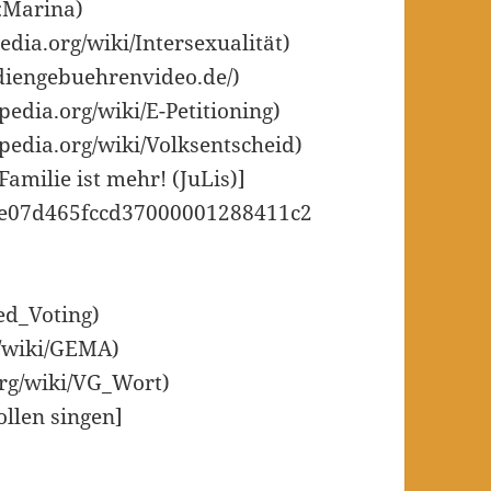
r:Marina)
pedia.org/wiki/Intersexualität)
udiengebuehrenvideo.de/)
ipedia.org/wiki/E-Petitioning)
ipedia.org/wiki/Volksentscheid)
amilie ist mehr! (JuLis)]
/1fce07d465fccd37000001288411c2
ted_Voting)
g/wiki/GEMA)
org/wiki/VG_Wort)
ollen singen]
)