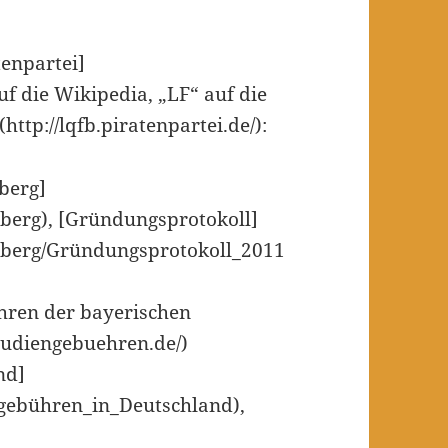
tenpartei]
auf die Wikipedia, „LF“ auf die
ttp://lqfb.piratenpartei.de/):
berg]
mberg), [Gründungsprotokoll]
amberg/Gründungsprotokoll_2011
ühren der bayerischen
studiengebuehren.de/)
nd]
engebühren_in_Deutschland),