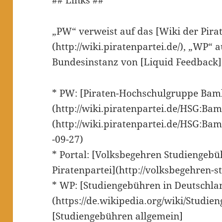
„PW“ verweist auf das [Wiki der Pira
(http://wiki.piratenpartei.de/), „WP“ 
Bundesinstanz von [Liquid Feedback](h
* PW: [Piraten-Hochschulgruppe Bam
(http://wiki.piratenpartei.de/HSG:Ba
(http://wiki.piratenpartei.de/HSG:B
-09-27)
* Portal: [Volksbegehren Studiengeb
Piratenpartei](http://volksbegehren-
* WP: [Studiengebühren in Deutschla
(https://de.wikipedia.org/wiki/Studi
[Studiengebühren allgemein]