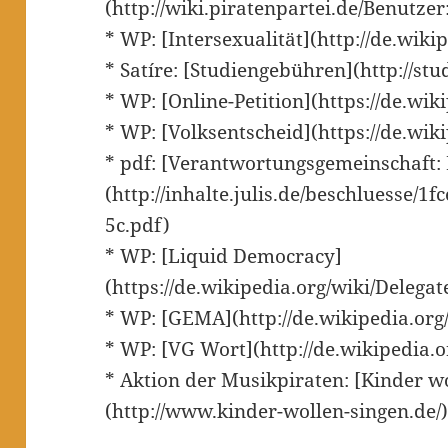
(http://wiki.piratenpartei.de/Benutze
* WP: [Intersexualität](http://de.wiki
* Satíre: [Studiengebühren](http://st
* WP: [Online-Petition](https://de.wik
* WP: [Volksentscheid](https://de.wik
* pdf: [Verantwortungsgemeinschaft: F
(http://inhalte.julis.de/beschluesse
5c.pdf)
* WP: [Liquid Democracy]
(https://de.wikipedia.org/wiki/Delega
* WP: [GEMA](http://de.wikipedia.or
* WP: [VG Wort](http://de.wikipedia.
* Aktion der Musikpiraten: [Kinder w
(http://www.kinder-wollen-singen.de/