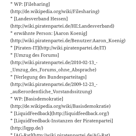
* WP: [Fileharing]
(http://de.wikipedia.org/wiki/Filesharing)
* [Landesverband Hessen]
(http://wiki.piratenpartei.de/HE:Landesverband)
* erwähnte Person: [Aaron Koenig]
(http://wiki.piratenpartei.de/Benutzer:Aaron_Koenig)
* [Piraten-IT](http://wiki.piratenpartei.de/IT)
* [Umzug des Forums]
(http://wiki.piratenpartei.de/2010-02-13_-
_Umzug_des_Forums_ohne_Absprache)
* [Verlegung des Bundesparteitags]
(http://wiki.piratenpartei.de/2009-12-23_-
_außerordentliche_Vorstandssitzung)
* WP: [Basisdemokratie]
(http://de.wikipedia.org/wiki/Basisdemokratie)
* [LiquidFeedback](http://liquidfeedback.org/)
* [LiquidFeedback-Instanzen der Piratenpartei]
(http://lqpp.de/)
* [AG-Rat](http://wiki.piratenpartei.de/AG-Rat)