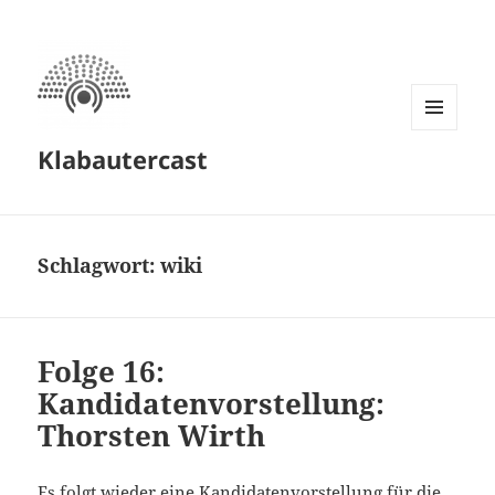
MENÜ
Klabautercast
UND
WIDGETS
Schlagwort:
wiki
Folge 16:
Kandidatenvorstellung:
Thorsten Wirth
Es folgt wieder eine Kandidatenvorstellung für die