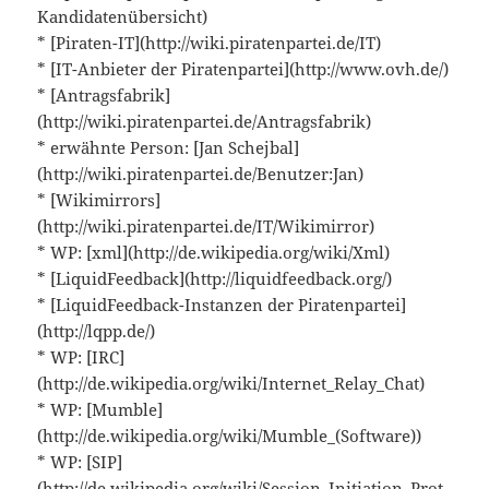
Kandidatenübersicht)
* [Piraten-IT](http://wiki.piratenpartei.de/IT)
* [IT-Anbieter der Piratenpartei](http://www.ovh.de/)
* [Antragsfabrik]
(http://wiki.piratenpartei.de/Antragsfabrik)
* erwähnte Person: [Jan Schejbal]
(http://wiki.piratenpartei.de/Benutzer:Jan)
* [Wikimirrors]
(http://wiki.piratenpartei.de/IT/Wikimirror)
* WP: [xml](http://de.wikipedia.org/wiki/Xml)
* [LiquidFeedback](http://liquidfeedback.org/)
* [LiquidFeedback-Instanzen der Piratenpartei]
(http://lqpp.de/)
* WP: [IRC]
(http://de.wikipedia.org/wiki/Internet_Relay_Chat)
* WP: [Mumble]
(http://de.wikipedia.org/wiki/Mumble_(Software))
* WP: [SIP]
(http://de.wikipedia.org/wiki/Session_Initiation_Prot