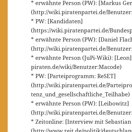
* erwähnte Person (PW): [Markus Ger
(http://wiki.piratenpartei.de/Benutze
* PW: [Kandidaten]
(https://wiki.piratenpartei.de/Bunde
* erwähnte Person (PW): [Daniel Flac
(http://wiki.piratenpartei.de/Benutze
* erwähnte Person (JuPi-Wiki): [Leon](
piraten.de/wiki/Benutzer:Macode)
* PW: [Parteiprogramm: ReSET]
(http://wiki.piratenpartei.de/Partei
tenz_und_gesellschaftliche_Teilhabe)
* erwähnte Person (PW): [Leibowitz]
(http://wiki.piratenpartei.de/Benutze
* Zeitonline: [Interview mit Sebastian
(http://www.zeit.de/politik/deutschla