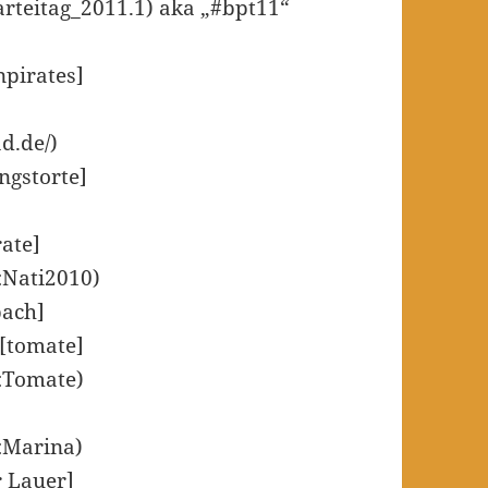
arteitag_2011.1) aka „#bpt11“
pirates]
ad.de/)
ngstorte]
rate]
r:Nati2010)
bach]
 [tomate]
r:Tomate)
r:Marina)
r Lauer]