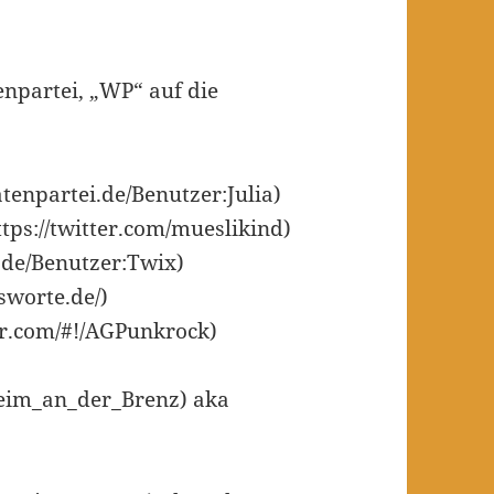
enpartei, „WP“ auf die
atenpartei.de/Benutzer:Julia)
tps://twitter.com/mueslikind)
i.de/Benutzer:Twix)
tsworte.de/)
ter.com/#!/AGPunkrock)
heim_an_der_Brenz) aka