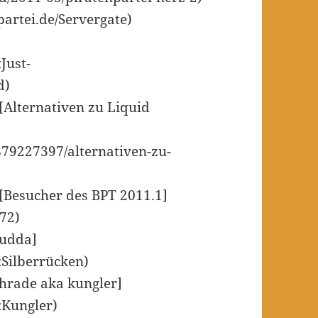
partei.de/Servergate)
Just-
d)
[Alternativen zu Liquid
879227397/alternativen-zu-
 [Besucher des BPT 2011.1]
72)
Dudda]
:Silberrücken)
chrade aka kungler]
r:Kungler)