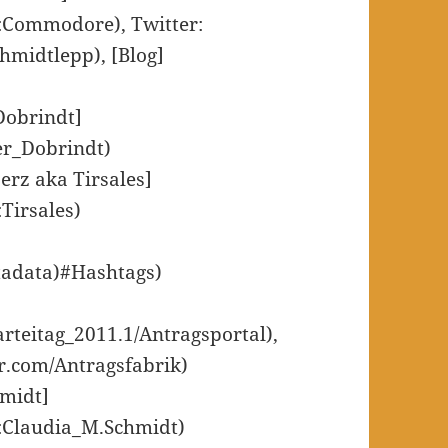
r:Commodore), Twitter:
hmidtlepp), [Blog]
Dobrindt]
der_Dobrindt)
erz aka Tirsales]
:Tirsales)
etadata)#Hashtags)
arteitag_2011.1/Antragsportal),
er.com/Antragsfabrik)
hmidt]
er:Claudia_M.Schmidt)