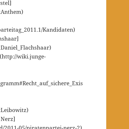
stel]
r:Anthem)
sparteitag_2011.1/Kandidaten)
hshaar]
r:Daniel_Flachshaar)
http://wiki.junge-
programm#Recht_auf_sichere_Exis
r:Leibowitz)
 Nerz]
nd/2011-05/piratenpartei-nerz-2)