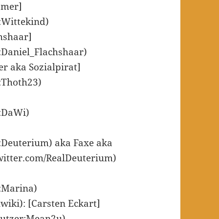
ömer]
r:Wittekind)
hshaar]
r:Daniel_Flachshaar)
r aka Sozialpirat]
r:Thoth23)
r:DaWi)
r:Deuterium) aka Faxe aka
twitter.com/RealDeuterium)
r:Marina)
wiki): [Carsten Eckart]
enutzer:Mean2u)