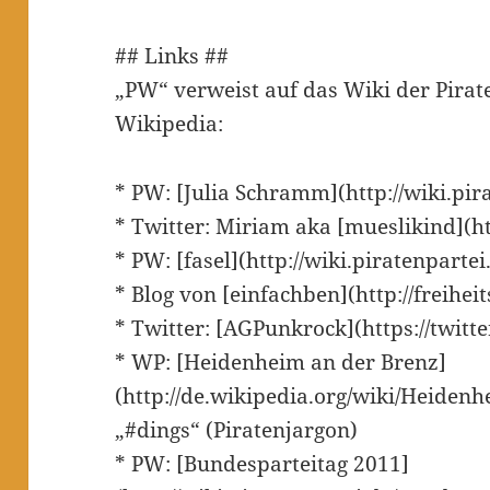
## Links ##
„PW“ verweist auf das Wiki der Pirat
Wikipedia:
* PW: [Julia Schramm](http://wiki.pir
* Twitter: Miriam aka [mueslikind](ht
* PW: [fasel](http://wiki.piratenparte
* Blog von [einfachben](http://freihei
* Twitter: [AGPunkrock](https://twit
* WP: [Heidenheim an der Brenz]
(http://de.wikipedia.org/wiki/Heiden
„#dings“ (Piratenjargon)
* PW: [Bundesparteitag 2011]