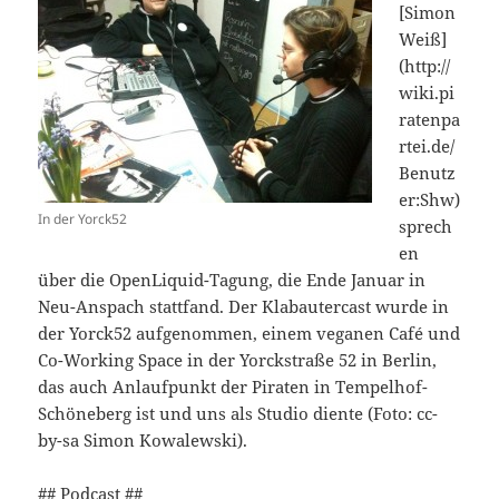
[Simon
Weiß]
(http://
wiki.pi
ratenpa
rtei.de/
Benutz
er:Shw)
In der Yorck52
sprech
en
über die OpenLiquid-Tagung, die Ende Januar in
Neu-Anspach stattfand. Der Klabautercast wurde in
der Yorck52 aufgenommen, einem veganen Café und
Co-Working Space in der Yorckstraße 52 in Berlin,
das auch Anlaufpunkt der Piraten in Tempelhof-
Schöneberg ist und uns als Studio diente (Foto: cc-
by-sa Simon Kowalewski).
## Podcast ##