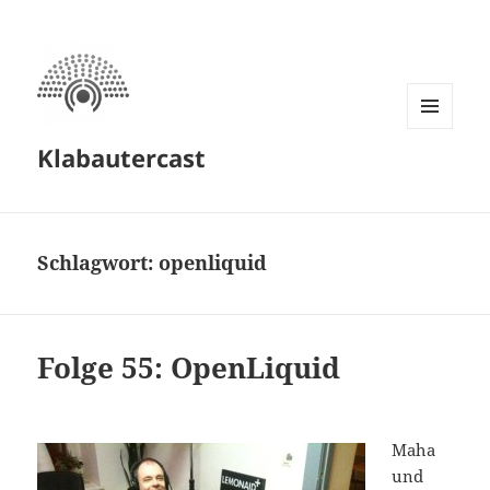
MENÜ
Klabautercast
UND
WIDGETS
Schlagwort:
openliquid
Folge 55: OpenLiquid
Maha
und