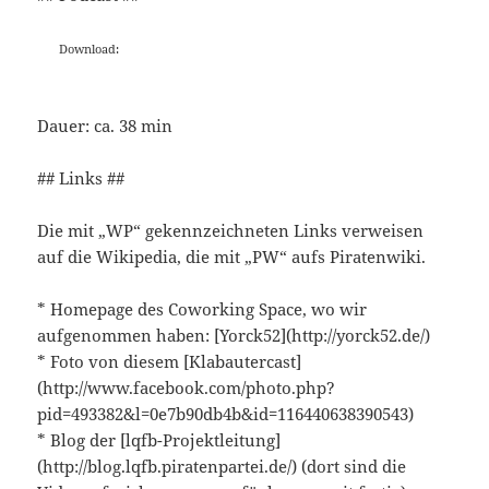
Download:
Dauer: ca. 38 min
## Links ##
Die mit „WP“ gekennzeichneten Links verweisen
auf die Wikipedia, die mit „PW“ aufs Piratenwiki.
* Homepage des Coworking Space, wo wir
aufgenommen haben: [Yorck52](http://yorck52.de/)
* Foto von diesem [Klabautercast]
(http://www.facebook.com/photo.php?
pid=493382&l=0e7b90db4b&id=116440638390543)
* Blog der [lqfb-Projektleitung]
(http://blog.lqfb.piratenpartei.de/) (dort sind die