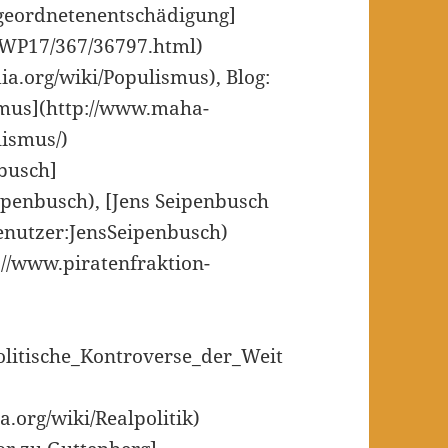
bgeordnetenentschädigung]
a/WP17/367/36797.html)
ia.org/wiki/Populismus), Blog:
smus](http://www.maha-
lismus/)
nbusch]
eipenbusch), [Jens Seipenbusch
Benutzer:JensSeipenbusch)
p://www.piratenfraktion-
Politische_Kontroverse_der_Weit
a.org/wiki/Realpolitik)