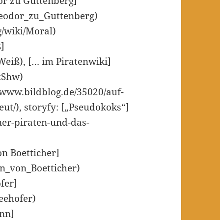
or zu Guttenberg]
Theodor_zu_Guttenberg)
g/wiki/Moral)
]
Weiß), [… im Piratenwiki]
r:Shw)
//www.bildblog.de/35020/auf-
ut/), storyfy: [„Pseudokoks“]
iner-piraten-und-das-
on Boetticher]
ian_von_Boetticher)
fer]
Seehofer)
ann]