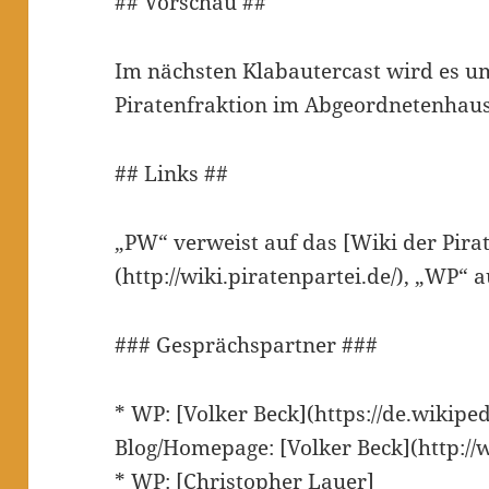
## Vorschau ##
Im nächsten Klabautercast wird es um
Piratenfraktion im Abgeordnetenhaus
## Links ##
„PW“ verweist auf das [Wiki der Pira
(http://wiki.piratenpartei.de/), „WP“ 
### Gesprächspartner ###
* WP: [Volker Beck](https://de.wikiped
Blog/Homepage: [Volker Beck](http:/
* WP: [Christopher Lauer]