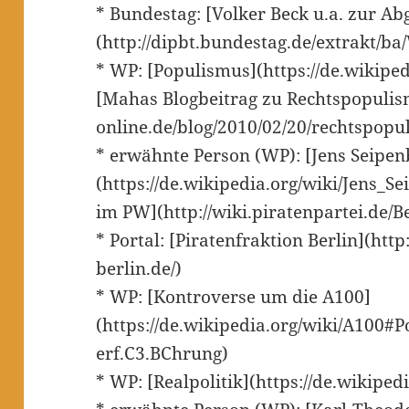
* Bundestag: [Volker Beck u.a. zur A
(http://dipbt.bundestag.de/extrakt/b
* WP: [Populismus](https://de.wikiped
[Mahas Blogbeitrag zu Rechtspopuli
online.de/blog/2010/02/20/rechtspopu
* erwähnte Person (WP): [Jens Seipe
(https://de.wikipedia.org/wiki/Jens_S
im PW](http://wiki.piratenpartei.de/
* Portal: [Piratenfraktion Berlin](htt
berlin.de/)
* WP: [Kontroverse um die A100]
(https://de.wikipedia.org/wiki/A100#
erf.C3.BChrung)
* WP: [Realpolitik](https://de.wikipedi