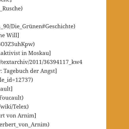
t_Rusche)
is_90/Die_Grünen#Geschichte)
ne Will]
2BO3Z3uhKpw)
aktivist in Moskau]
/textarchiv/2011/36394117_kw4
w: Tagebuch der Angst]
cle_id=12737)
ault]
_Foucault)
/wiki/Telex)
rt von Arnim]
_Herbert_von_Arnim)