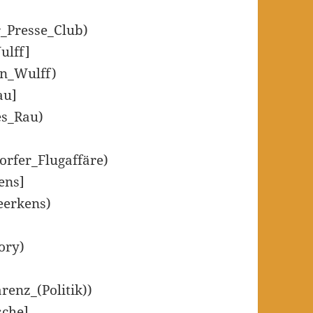
er_Presse_Club)
ulff]
ian_Wulff)
au]
es_Rau)
dorfer_Flugaffäre)
ens]
eerkens)
ory)
renz_(Politik))
sche]