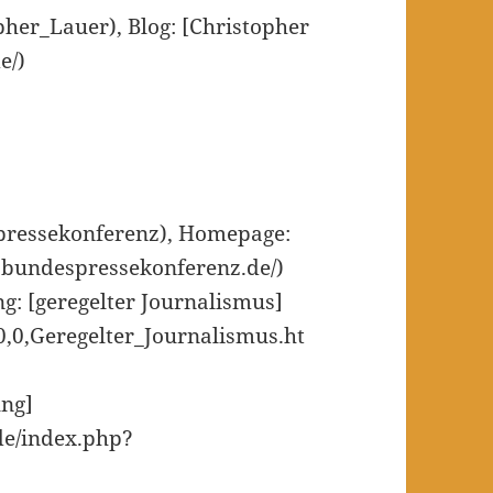
opher_Lauer), Blog: [Christopher
e/)
spressekonferenz), Homepage:
.bundespressekonferenz.de/)
ng: [geregelter Journalismus]
,0,Geregelter_Journalismus.ht
ung]
de/index.php?