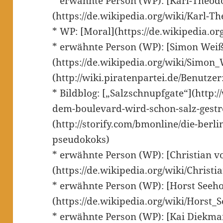
* erwähnte Person (WP): [Karl-Theod
(https://de.wikipedia.org/wiki/Karl-
* WP: [Moral](https://de.wikipedia.or
* erwähnte Person (WP): [Simon Weiß
(https://de.wikipedia.org/wiki/Simon_
(http://wiki.piratenpartei.de/Benutze
* Bildblog: [„Salzschnupfgate“](http:
dem-boulevard-wird-schon-salz-gestre
(http://storify.com/bmonline/die-berl
pseudokoks)
* erwähnte Person (WP): [Christian v
(https://de.wikipedia.org/wiki/Christ
* erwähnte Person (WP): [Horst Seeho
(https://de.wikipedia.org/wiki/Horst_
* erwähnte Person (WP): [Kai Diekm