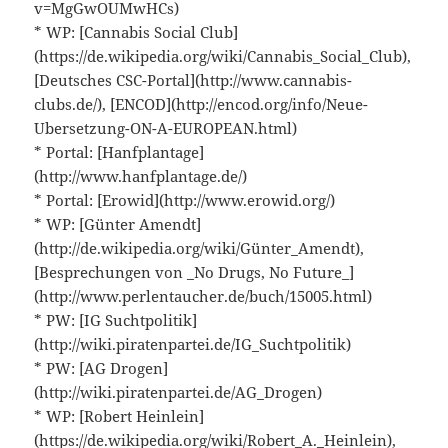
v=MgGwOUMwHCs)
* WP: [Cannabis Social Club]
(https://de.wikipedia.org/wiki/Cannabis_Social_Club),
[Deutsches CSC-Portal](http://www.cannabis-
clubs.de/), [ENCOD](http://encod.org/info/Neue-
Ubersetzung-ON-A-EUROPEAN.html)
* Portal: [Hanfplantage]
(http://www.hanfplantage.de/)
* Portal: [Erowid](http://www.erowid.org/)
* WP: [Günter Amendt]
(http://de.wikipedia.org/wiki/Günter_Amendt),
[Besprechungen von _No Drugs, No Future_]
(http://www.perlentaucher.de/buch/15005.html)
* PW: [IG Suchtpolitik]
(http://wiki.piratenpartei.de/IG_Suchtpolitik)
* PW: [AG Drogen]
(http://wiki.piratenpartei.de/AG_Drogen)
* WP: [Robert Heinlein]
(https://de.wikipedia.org/wiki/Robert_A._Heinlein),