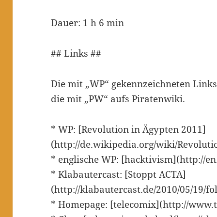
Dauer: 1 h 6 min
## Links ##
Die mit „WP“ gekennzeichneten Links
die mit „PW“ aufs Piratenwiki.
* WP: [Revolution in Ägypten 2011]
(http://de.wikipedia.org/wiki/Revolu
* englische WP: [hacktivism](http://e
* Klabautercast: [Stoppt ACTA]
(http://klabautercast.de/2010/05/19/fo
* Homepage: [telecomix](http://www.t