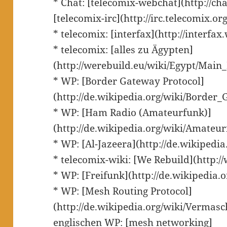
* Chat: [telecomix-webchat](http://cha
[telecomix-irc](http://irc.telecomix.org
* telecomix: [interfax](http://interfax
* telecomix: [alles zu Ägypten]
(http://werebuild.eu/wiki/Egypt/Main
* WP: [Border Gateway Protocol]
(http://de.wikipedia.org/wiki/Border
* WP: [Ham Radio (Amateurfunk)]
(http://de.wikipedia.org/wiki/Amateu
* WP: [Al-Jazeera](http://de.wikipedia
* telecomix-wiki: [We Rebuild](http://
* WP: [Freifunk](http://de.wikipedia.o
* WP: [Mesh Routing Protocol]
(http://de.wikipedia.org/wiki/Vermasc
englischen WP: [mesh networking]