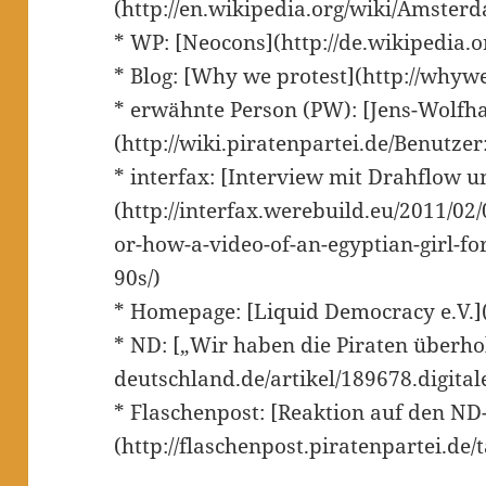
(http://en.wikipedia.org/wiki/Amste
* WP: [Neocons](http://de.wikipedia.
* Blog: [Why we protest](http://whywe
* erwähnte Person (PW): [Jens-Wolfh
(http://wiki.piratenpartei.de/Benutze
* interfax: [Interview mit Drahflow 
(http://interfax.werebuild.eu/2011/02
or-how-a-video-of-an-egyptian-girl-fo
90s/)
* Homepage: [Liquid Democracy e.V.](h
* ND: [„Wir haben die Piraten überho
deutschland.de/artikel/189678.digit
* Flaschenpost: [Reaktion auf den ND-
(http://flaschenpost.piratenpartei.de/