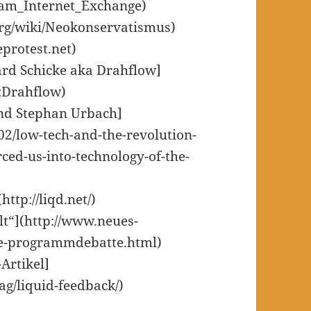
rdam_Internet_Exchange)
org/wiki/Neokonservatismus)
protest.net)
ard Schicke aka Drahflow]
r:Drahflow)
und Stephan Urbach]
/02/low-tech-and-the-revolution-
rced-us-into-technology-of-the-
ttp://liqd.net/)
lt“](http://www.neues-
ale-programmdebatte.html)
Artikel]
tag/liquid-feedback/)