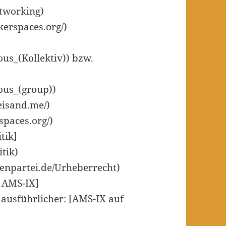
etworking)
kerspaces.org/)
ous_(Kollektiv)) bzw.
ous_(group))
reisand.me/)
spaces.org/)
tik]
itik)
tenpartei.de/Urheberrecht)
 AMS-IX]
, ausführlicher: [AMS-IX auf