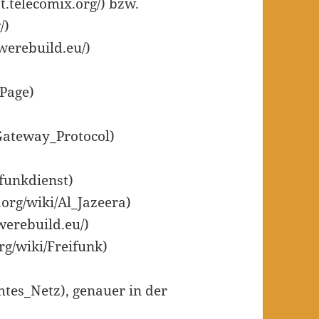
t.telecomix.org/) bzw.
/)
.werebuild.eu/)
_Page)
_Gateway_Protocol)
rfunkdienst)
.org/wiki/Al_Jazeera)
werebuild.eu/)
rg/wiki/Freifunk)
htes_Netz), genauer in der