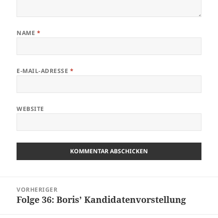
NAME
*
E-MAIL-ADRESSE
*
WEBSITE
Beitragsnavigation
VORHERIGER
Folge 36: Boris’ Kandidatenvorstellung
Vorheriger
Beitrag: