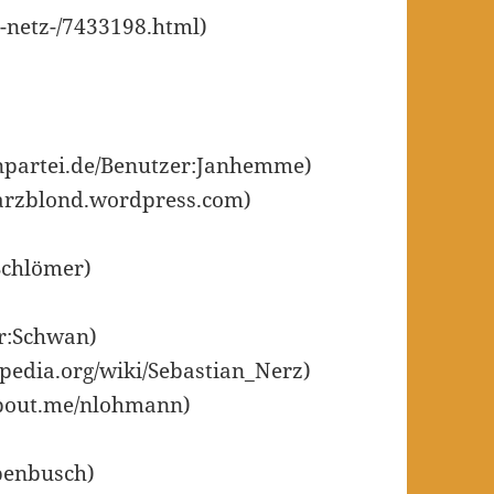
-netz-/7433198.html)
enpartei.de/Benutzer:Janhemme)
warzblond.wordpress.com)
_Schlömer)
er:Schwan)
ipedia.org/wiki/Sebastian_Nerz)
about.me/nlohmann)
ipenbusch)