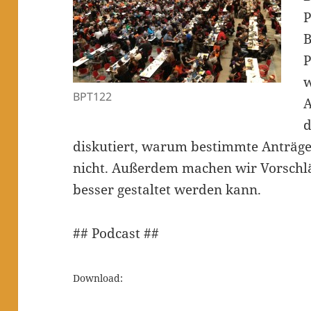
P
B
P
w
BPT122
A
d
diskutiert, warum bestimmte Anträge
nicht. Außerdem machen wir Vorschläg
besser gestaltet werden kann.
## Podcast ##
Download: