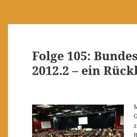
Folge 105: Bunde
2012.2 – ein Rück
M
G
z
B