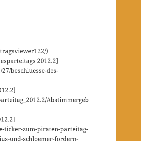
ntragsviewer122/)
desparteitags 2012.2]
1/27/beschluesse-des-
12.2]
sparteitag_2012.2/Abstimmergeb
012.2]
ve-ticker-zum-piraten-parteitag-
ius-und-schloemer-fordern-