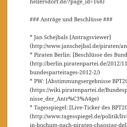
hellersdorf.de/?page_id=168)
### Anträge und Beschlüsse ###
* Jan Schejbals [Antragsviewer]
(http://www.janschejbal.de/piraten/a
* Piraten Berlin: [Beschlüsse des Bun
(http://berlin.piratenpartei.de/2012/1
bundesparteitages-2012-2/)
* PW: [Abstimmungsergebnisse BPT20
(https://wiki.piratenpartei.de/Bunde
nisse_der_Antr%C3%A4ge)
* Tagesspiegel: [Live-Ticker des BPT2
(http://www.tagesspiegel.de/politik/li
in-bochum-nach-piraten-chaostag-del