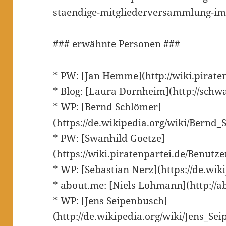
staendige-mitgliederversammlung-im
### erwähnte Personen ###
* PW: [Jan Hemme](http://wiki.pirat
* Blog: [Laura Dornheim](http://sch
* WP: [Bernd Schlömer]
(https://de.wikipedia.org/wiki/Bernd
* PW: [Swanhild Goetze]
(https://wiki.piratenpartei.de/Benutz
* WP: [Sebastian Nerz](https://de.wik
* about.me: [Niels Lohmann](http://
* WP: [Jens Seipenbusch]
(http://de.wikipedia.org/wiki/Jens_Se