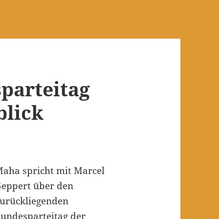
sparteitag
blick
aha spricht mit Marcel
eppert über den
urückliegenden
undesparteitag der