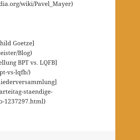
edia.org/wiki/Pavel_Mayer)
hild Goetze]
eister/Blog)
ellung BPT vs. LQFB]
t-vs-lqfb/)
tgliederversammlung]
arteitag-staendige-
o-1237297.html)