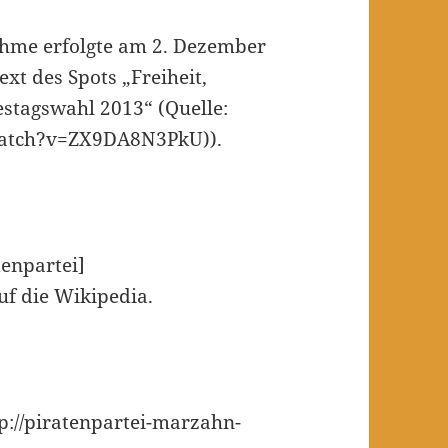
ahme erfolgte am 2. Dezember
ext des Spots „Freiheit,
stagswahl 2013“ (Quelle:
watch?v=ZX9DA8N3PkU)).
tenpartei]
auf die Wikipedia.
p://piratenpartei-marzahn-